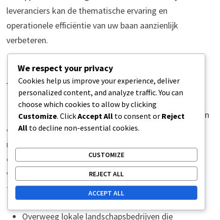
leveranciers kan de thematische ervaring en
operationele efficiëntie van uw baan aanzienlijk
verbeteren.
Landschapsdiensten voor
We respect your privacy
Cookies help us improve your experience, deliver
thematische banen
personalized content, and analyze traffic. You can
choose which cookies to allow by clicking
Landschapsarchitectuur is cruciaal voor het creëren van
Customize
. Click
Accept All
to consent or
Reject
All
to decline non-essential cookies.
een meeslepende omgeving in thematische
minigolfbanen. Leveranciers bieden vaak diensten aan
CUSTOMIZE
die het planten, het vormgeven van het terrein en
waterelementen omvatten om aan te sluiten bij het
REJECT ALL
thema van de baan.
ACCEPT ALL
Overweeg lokale landschapsbedrijven die