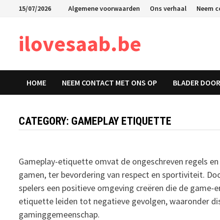
Skip
15/07/2026
Algemene voorwaarden
Ons verhaal
Neem c
to
content
ilovesaab.be
HOME
NEEM CONTACT MET ONS OP
BLADER DOOR
CATEGORY:
GAMEPLAY ETIQUETTE
Gameplay-etiquette omvat de ongeschreven regels en 
gamen, ter bevordering van respect en sportiviteit. 
spelers een positieve omgeving creëren die de game-e
etiquette leiden tot negatieve gevolgen, waaronder dis
gaminggemeenschap.