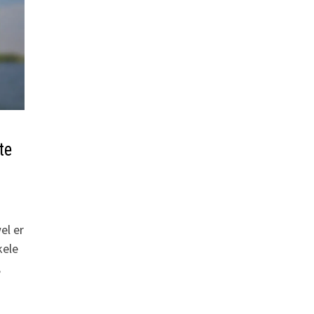
te
el er
kele
,