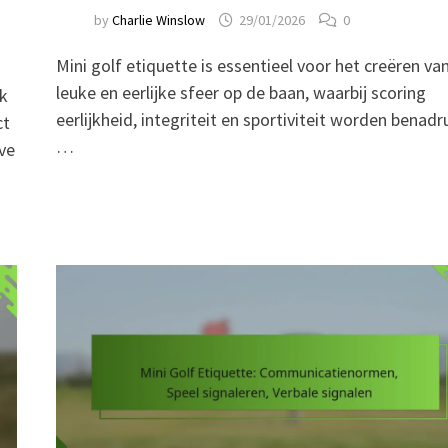
by
Charlie Winslow
29/01/2026
0
Mini golf etiquette is essentieel voor het creëren va
leuke en eerlijke sfeer op de baan, waarbij scoring
ok
eerlijkheid, integriteit en sportiviteit worden benadr
ct
…
eve