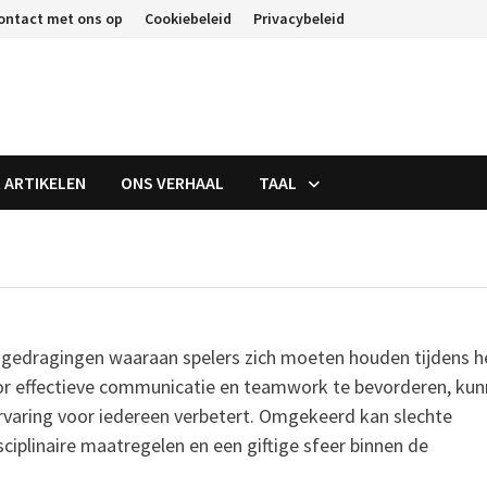
ontact met ons op
Cookiebeleid
Privacybeleid
 ARTIKELEN
ONS VERHAAL
TAAL
gedragingen waaraan spelers zich moeten houden tijdens h
Door effectieve communicatie en teamwork te bevorderen, ku
rvaring voor iedereen verbetert. Omgekeerd kan slechte
ciplinaire maatregelen en een giftige sfeer binnen de