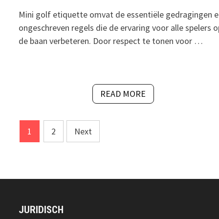
Mini golf etiquette omvat de essentiële gedragingen 
ongeschreven regels die de ervaring voor alle spelers o
de baan verbeteren. Door respect te tonen voor …
READ MORE
Posts
1
2
Next
pagination
JURIDISCH