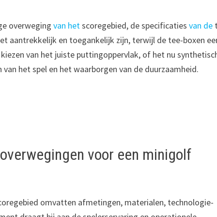
ige overweging
van het
scoregebied, de specificaties
van de
aantrekkelijk en toegankelijk zijn, terwijl de tee-boxen ee
kiezen van het juiste puttingoppervlak, of het nu synthetisc
eren van het spel en het waarborgen van de duurzaamheid.
poverwegingen voor een minigolf
coregebied omvatten afmetingen, materialen, technologie-
ement draagt bij aan de spelerservaring en operationele