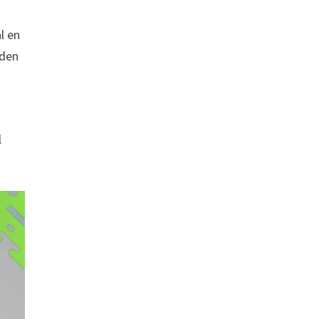
l en
rden
l