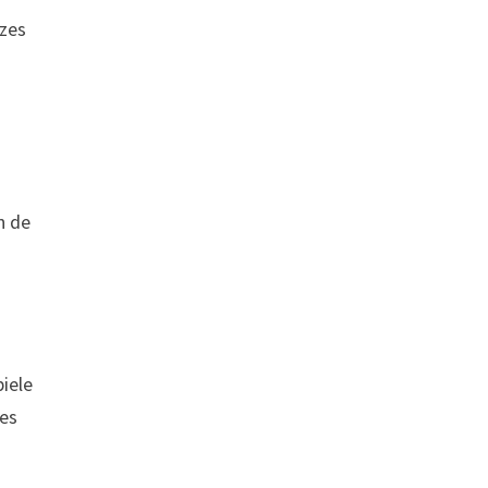
uzes
n de
iele
ies