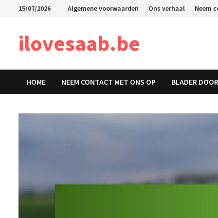
Skip
15/07/2026
Algemene voorwaarden
Ons verhaal
Neem c
to
content
ilovesaab.be
HOME
NEEM CONTACT MET ONS OP
BLADER DOOR