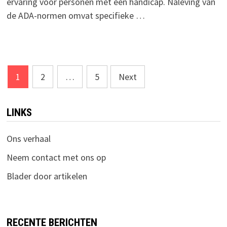
ervaring voor personen met een handicap. Naleving van
de ADA-normen omvat specifieke …
Posts
1
2
…
5
Next
pagination
LINKS
Ons verhaal
Neem contact met ons op
Blader door artikelen
RECENTE BERICHTEN