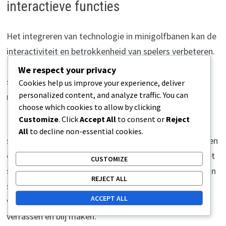
interactieve functies
Het integreren van technologie in minigolfbanen kan de
interactiviteit en betrokkenheid van spelers verbeteren.
Functies zoals augmented reality of interactieve
We respect your privacy
scorehoudsystemen kunnen de traditionele ervaring
Cookies help us improve your experience, deliver
personalized content, and analyze traffic. You can
naar een hoger niveau tillen.
choose which cookies to allow by clicking
Customize
. Click
Accept All
to consent or
Reject
Bijvoorbeeld, het gebruik van mobiele apps waarmee
All
to decline non-essential cookies.
spelers scores kunnen bijhouden, tips kunnen ontvangen
of zelfs speciale functies kunnen ontgrendelen, kan het
CUSTOMIZE
spel boeiender maken. Bovendien kan het opnemen van
REJECT ALL
sensoren die geluidseffecten of animaties activeren
ACCEPT ALL
wanneer een bal in een specifiek gebied landt, spelers
verrassen en blij maken.