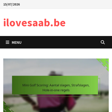
Skip
15/07/2026
to
content
ilovesaab.be
MENU