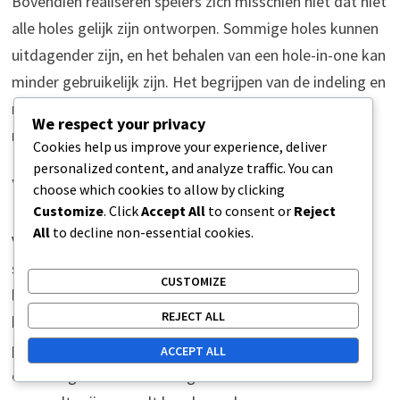
Bovendien realiseren spelers zich misschien niet dat niet
alle holes gelijk zijn ontworpen. Sommige holes kunnen
uitdagender zijn, en het behalen van een hole-in-one kan
minder gebruikelijk zijn. Het begrijpen van de indeling en
moeilijkheidsgraad van elke hole kan helpen om
We respect your privacy
realistische verwachtingen voor scoren te stellen.
Cookies help us improve your experience, deliver
personalized content, and analyze traffic. You can
Variaties in scoringssystemen
choose which cookies to allow by clicking
Customize
. Click
Accept All
to consent or
Reject
All
to decline non-essential cookies.
Verschillende minigolfparcours kunnen verschillende
scoringssystemen hanteren, wat tot verwarring kan
CUSTOMIZE
leiden. Terwijl de meest voorkomende methode is om
REJECT ALL
het totale aantal slagen te tellen, kunnen sommige
parcours een par-systeem gebruiken, waarbij elke hole
ACCEPT ALL
een vastgesteld aantal slagen heeft dat als standaard