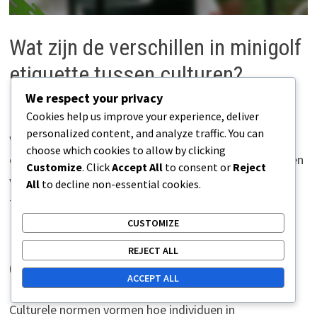
Wat zijn de verschillen in minigolf
etiquette tussen culturen?
We respect your privacy
Cookies help us improve your experience, deliver
Mini
golf etiquette
varieert aanzienlijk tussen culturen,
personalized content, and analyze traffic. You can
wat invloed heeft op groepsdynamiek,
choose which cookies to allow by clicking
communicatiestijlen en conflictoplossing. Het begrijpen
Customize
. Click
Accept All
to consent or
Reject
van deze verschillen kan de ervaring verbeteren en
All
to decline non-essential cookies.
teamwork tijdens het spel bevorderen.
CUSTOMIZE
Begrijpen van culturele variaties in
REJECT ALL
groepsinteracties
ACCEPT ALL
Culturele normen vormen hoe individuen in