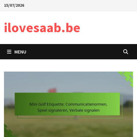
Skip
15/07/2026
to
content
ilovesaab.be
MENU