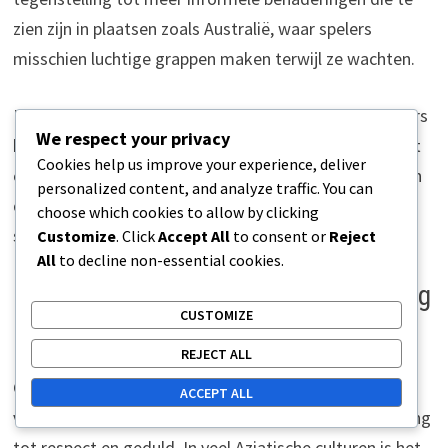
zien zijn in plaatsen zoals Australië, waar spelers
misschien luchtige grappen maken terwijl ze wachten.
Het begrijpen van deze regionale verschillen kan spelers
We respect your privacy
helpen sociale interacties op de baan te navigeren. Het
Cookies help us improve your experience, deliver
observeren van lokale gebruiken en zich aanpassen aan
personalized content, and analyze traffic. You can
de voorkeur communicatiestijl kan een aangenamere
choose which cookies to allow by clicking
sfeer bevorderen.
Customize
. Click
Accept All
to consent or
Reject
All
to decline non-essential cookies.
Hoe culturele normen mini golf gedrag
CUSTOMIZE
beïnvloeden
REJECT ALL
Culturele normen spelen een cruciale rol in het
ACCEPT ALL
vormgeven van mini golf gedrag, vooral met betrekking
tot respect en geduld. In veel Aziatische culturen is het